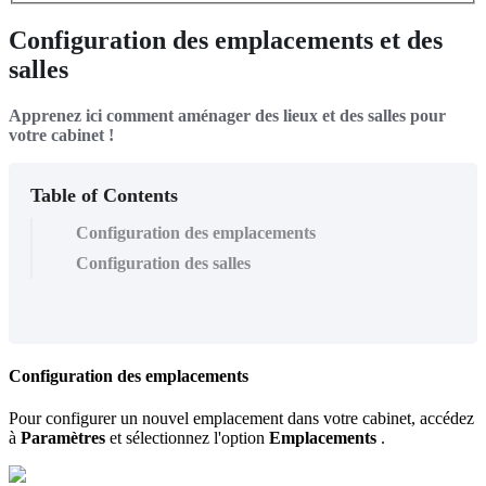
Configuration des emplacements et des
salles
Apprenez ici comment aménager des lieux et des salles pour
votre cabinet !
Table of Contents
Configuration des emplacements
Configuration des salles
Configuration
des
emplacements
Pour
configurer
un
nouvel
emplacement
dans
votre
cabinet
,
acc
é
dez
à
Param
è
tres
et
s
é
lectionnez
l
'
option
Emplacements
.