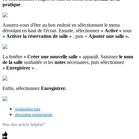
pratique
.
Assurez
-
vous
d
'
ê
tre
au
bon
endroit
en
s
é
lectionnant
le
menu
d
é
roulant
en
haut
de
l
'
é
cran
.
Ensuite
,
s
é
lectionnez
«
Activ
é
»
sous
«
Activer
la
r
é
servation
de
salle
»
,
puis
«
Ajouter
une
salle
»
.
La
fen
ê
tre
«
Cr
é
er
une
nouvelle
salle
»
appara
î
t
.
Saisissez
le
nom
de
la
salle
souhait
é
e
et
les
notes
n
é
cessaires
,
puis
s
é
lectionnez
«
Enregistrer
»
.
Enfin
,
s
é
lectionnez
Enregistrer
.
organisation sites
disposition emplacements
Was this article helpful?