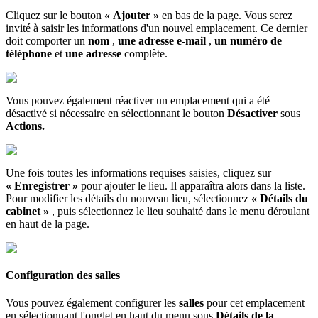
Cliquez
sur
le
bouton
«
Ajouter
»
en
bas
de
la
page
.
Vous
serez
invit
é
à
saisir
les
informations
d
'
un
nouvel
emplacement
.
Ce
dernier
doit
comporter
un
nom
,
une
adresse
e
-
mail
,
un
num
é
ro
de
t
é
l
é
phone
et
une
adresse
compl
è
te
.
Vous
pouvez
é
galement
r
é
activer
un
emplacement
qui
a
é
t
é
d
é
sactiv
é
si
n
é
cessaire
en
s
é
lectionnant
le
bouton
D
é
sactiver
sous
Actions
.
Une
fois
toutes
les
informations
requises
saisies
,
cliquez
sur
«
Enregistrer
»
pour
ajouter
le
lieu
.
Il
appara
î
tra
alors
dans
la
liste
.
Pour
modifier
les
d
é
tails
du
nouveau
lieu
,
s
é
lectionnez
«
D
é
tails
du
cabinet
»
,
puis
s
é
lectionnez
le
lieu
souhait
é
dans
le
menu
d
é
roulant
en
haut
de
la
page
.
Configuration
des
salles
Vous
pouvez
é
galement
configurer
les
salles
pour
cet
emplacement
en
s
é
lectionnant
l
'
onglet
en
haut
du
menu
sous
D
é
tails
de
la