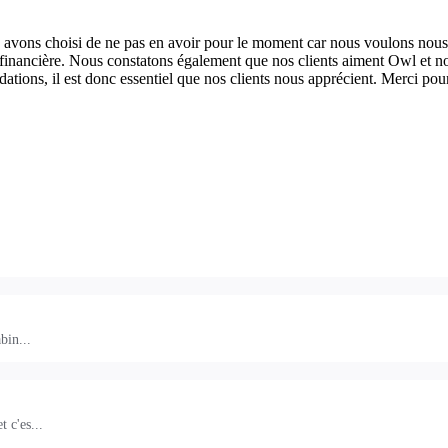
avons
choisi
de
ne
pas
en
avoir
pour
le
moment
car
nous
voulons
nous
financi
è
re
.
Nous
constatons
é
galement
que
nos
clients
aiment
Owl
et
n
ations
,
il
est
donc
essentiel
que
nos
clients
nous
appr
é
cient
.
Merci
pou
bin...
 c'es...