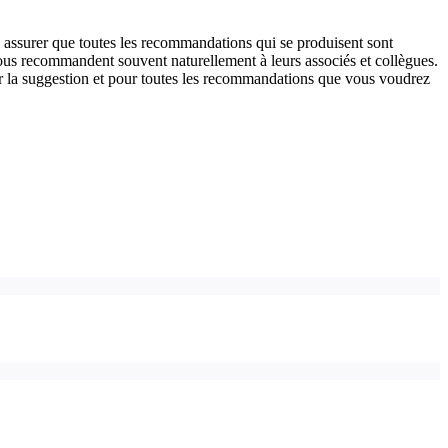
assurer
que
toutes
les
recommandations
qui
se
produisent
sont
ous
recommandent
souvent
naturellement
à
leurs
associ
é
s
et
coll
è
gues
.
r
la
suggestion
et
pour
toutes
les
recommandations
que
vous
voudrez