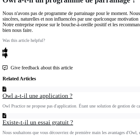
Nous
n
'
avons
pas
de
programme
de
parrainage
pour
le
moment
.
Nous
sinc
è
res
,
naturelles
et
non
influenc
é
es
par
une
quelconque
motivation
Notre
entreprise
repose
sur
le
bouche
-
à
-
oreille
positif
et
les
recommand
bien
nous
faire
.
Was this article helpful?
Give feedback about this article
Related Articles
Owl a-t-il une application ?
Owl Practice ne propose pas d'application. Étant une solution de gestion de ca
Existe-t-il un essai gratuit ?
Nous souhaitons que vous découvriez de première main les avantages d'Owl, et