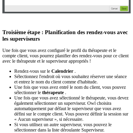
Troisi
è
me
é
tape
:
Planification
des
rendez
-
vous
avec
les
superviseurs
Une
fois
que
vous
avez
configur
é
le
profil
du
th
é
rapeute
et
le
compte
client
,
vous
pourrez
planifier
des
rendez
-
vous
pour
ce
client
avec
le
th
é
rapeute
et
le
superviseur
appropri
é
s
!
Rendez
-
vous
sur
le
Calendrier
.
S
é
lectionnez
l
'
endroit
o
ù
vous
souhaitez
r
é
server
une
s
é
ance
et
entrez
le
nom
du
client
comme
d
'
habitude
.
Une
fois
que
vous
avez
entr
é
le
nom
du
client
,
vous
pouvez
s
é
lectionner
le
th
é
rapeute
.
Une
fois
que
vous
avez
s
é
lectionn
é
le
th
é
rapeute
,
vous
devez
é
galement
s
é
lectionner
un
superviseur
.
Owl
choisira
automatiquement
par
d
é
faut
le
superviseur
que
vous
avez
d
é
fini
sur
le
compte
client
.
Vous
pouvez
d
é
finir
la
session
sur
«
Aucun
superviseur
»
,
si
n
é
cessaire
.
Si
vous
utilisez
un
autre
superviseur
,
vous
pouvez
le
s
é
lectionner
dans
la
liste
d
é
roulante
Superviseur
.