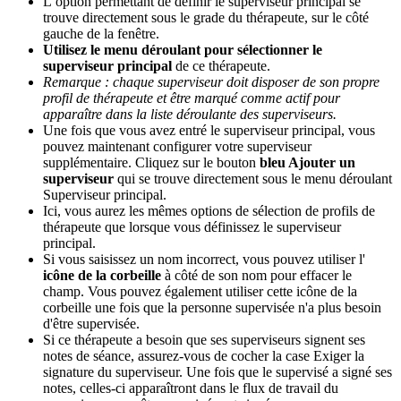
L
’
option
permettant
de
d
é
finir
le
superviseur
principal
se
trouve
directement
sous
le
grade
du
th
é
rapeute
,
sur
le
c
ô
t
é
gauche
de
la
fen
ê
tre
.
Utilisez
le
menu
d
é
roulant
pour
s
é
lectionner
le
superviseur
principal
de
ce
th
é
rapeute
.
Remarque
:
chaque
superviseur
doit
disposer
de
son
propre
profil
de
th
é
rapeute
et
ê
tre
marqu
é
comme
actif
pour
appara
î
tre
dans
la
liste
d
é
roulante
des
superviseurs
.
Une
fois
que
vous
avez
entr
é
le
superviseur
principal
,
vous
pouvez
maintenant
configurer
votre
superviseur
suppl
é
mentaire
.
Cliquez
sur
le
bouton
bleu
Ajouter
un
superviseur
qui
se
trouve
directement
sous
le
menu
d
é
roulant
Superviseur
principal
.
Ici
,
vous
aurez
les
m
ê
mes
options
de
s
é
lection
de
profils
de
th
é
rapeute
que
lorsque
vous
d
é
finissez
le
superviseur
principal
.
Si
vous
saisissez
un
nom
incorrect
,
vous
pouvez
utiliser
l
'
ic
ô
ne
de
la
corbeille
à
c
ô
t
é
de
son
nom
pour
effacer
le
champ
.
Vous
pouvez
é
galement
utiliser
cette
ic
ô
ne
de
la
corbeille
une
fois
que
la
personne
supervis
é
e
n
'
a
plus
besoin
d
'
ê
tre
supervis
é
e
.
Si
ce
th
é
rapeute
a
besoin
que
ses
superviseurs
signent
ses
notes
de
s
é
ance
,
assurez
-
vous
de
cocher
la
case
Exiger
la
signature
du
superviseur
.
Une
fois
que
le
supervis
é
a
sign
é
ses
notes
,
celles
-
ci
appara
î
tront
dans
le
flux
de
travail
du