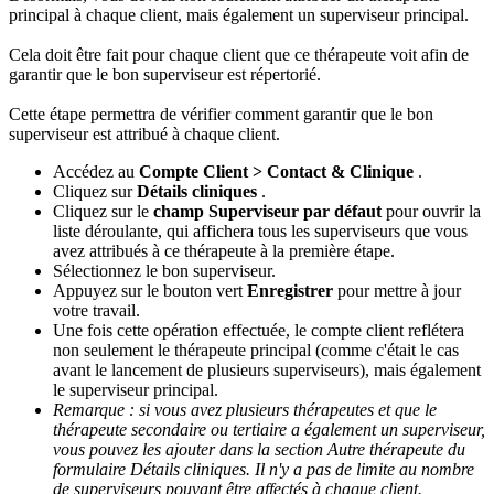
principal
à
chaque
client
,
mais
é
galement
un
superviseur
principal
.
Cela
doit
ê
tre
fait
pour
chaque
client
que
ce
th
é
rapeute
voit
afin
de
garantir
que
le
bon
superviseur
est
r
é
pertori
é
.
Cette
é
tape
permettra
de
v
é
rifier
comment
garantir
que
le
bon
superviseur
est
attribu
é
à
chaque
client
.
Acc
é
dez
au
Compte
Client
>
Contact
&
Clinique
.
Cliquez
sur
D
é
tails
cliniques
.
Cliquez
sur
le
champ
Superviseur
par
d
é
faut
pour
ouvrir
la
liste
d
é
roulante
,
qui
affichera
tous
les
superviseurs
que
vous
avez
attribu
é
s
à
ce
th
é
rapeute
à
la
premi
è
re
é
tape
.
S
é
lectionnez
le
bon
superviseur
.
Appuyez
sur
le
bouton
vert
Enregistrer
pour
mettre
à
jour
votre
travail
.
Une
fois
cette
op
é
ration
effectu
é
e
,
le
compte
client
refl
é
tera
non
seulement
le
th
é
rapeute
principal
(
comme
c
'
é
tait
le
cas
avant
le
lancement
de
plusieurs
superviseurs
)
,
mais
é
galement
le
superviseur
principal
.
Remarque
:
si
vous
avez
plusieurs
th
é
rapeutes
et
que
le
th
é
rapeute
secondaire
ou
tertiaire
a
é
galement
un
superviseur
,
vous
pouvez
les
ajouter
dans
la
section
Autre
th
é
rapeute
du
formulaire
D
é
tails
cliniques
.
Il
n
'
y
a
pas
de
limite
au
nombre
de
superviseurs
pouvant
ê
tre
affect
é
s
à
chaque
client
.