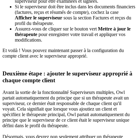
superviseur
pour
ê
tre
examin
é
es
et
sign
é
es
.
Si
le
superviseur
doit
ê
tre
inclus
dans
les
documents
financiers
(
factures
,
re
ç
us
et
r
é
sum
é
s
de
compte
)
,
cochez
la
case
Afficher
le
superviseur
sous
la
section
Factures
et
re
ç
us
du
profil
du
th
é
rapeute
.
Assurez
-
vous
de
cliquer
sur
le
bouton
vert
Mettre
à
jour
le
th
é
rapeute
pour
enregistrer
votre
travail
et
appliquer
vos
modifications
.
Et
voil
à
!
Vous
pouvez
maintenant
passer
à
la
configuration
du
compte
client
avec
le
superviseur
appropri
é
.
Deuxi
è
me
é
tape
:
ajouter
le
superviseur
appropri
é
à
chaque
compte
client
Avant
la
sortie
de
la
fonctionnalit
é
Superviseurs
multiples
,
Owl
partait
automatiquement
du
principe
que
si
un
th
é
rapeute
avait
un
superviseur
,
ce
dernier
é
tait
responsable
de
chaque
client
qu
'
il
voyait
.
Cela
signifiait
que
lorsque
vous
ajoutiez
un
client
et
sp
é
cifiiez
le
th
é
rapeute
principal
,
Owl
partait
automatiquement
du
principe
que
le
superviseur
de
ce
client
é
tait
le
superviseur
unique
d
é
fini
dans
le
profil
du
th
é
rapeute
.
D
é
sormais
,
vous
devrez
non
seulement
attribuer
un
th
é
rapeute