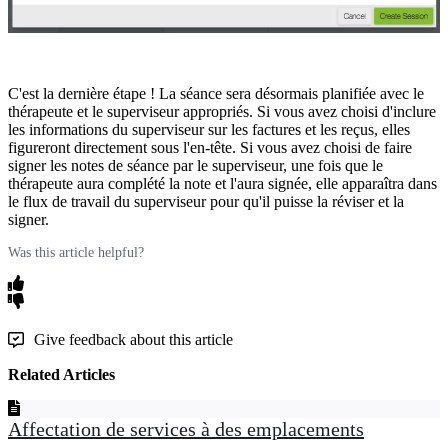
C
'
est
la
derni
è
re
é
tape
!
La
s
é
ance
sera
d
é
sormais
planifi
é
e
avec
le
th
é
rapeute
et
le
superviseur
appropri
é
s
.
Si
vous
avez
choisi
d
'
inclure
les
informations
du
superviseur
sur
les
factures
et
les
re
ç
us
,
elles
figureront
directement
sous
l
'
en
-
t
ê
te
.
Si
vous
avez
choisi
de
faire
signer
les
notes
de
s
é
ance
par
le
superviseur
,
une
fois
que
le
th
é
rapeute
aura
compl
é
t
é
la
note
et
l
'
aura
sign
é
e
,
elle
appara
î
tra
dans
le
flux
de
travail
du
superviseur
pour
qu
'
il
puisse
la
r
é
viser
et
la
signer
.
Was this article helpful?
Give feedback about this article
Related Articles
Affectation de services à des emplacements