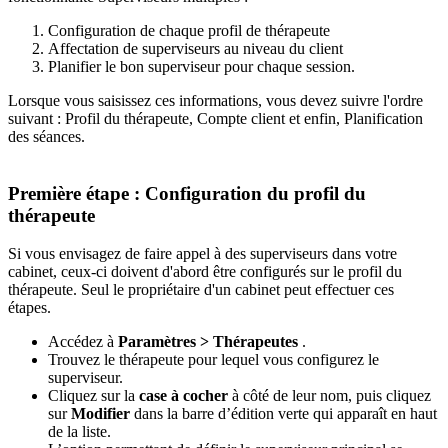
Configuration
de
chaque
profil
de
th
é
rapeute
Affectation
de
superviseurs
au
niveau
du
client
Planifier
le
bon
superviseur
pour
chaque
session
.
Lorsque
vous
saisissez
ces
informations
,
vous
devez
suivre
l
'
ordre
suivant
:
Profil
du
th
é
rapeute
,
Compte
client
et
enfin
,
Planification
des
s
é
ances
.
Premi
è
re
é
tape
:
Configuration
du
profil
du
th
é
rapeute
Si
vous
envisagez
de
faire
appel
à
des
superviseurs
dans
votre
cabinet
,
ceux
-
ci
doivent
d
'
abord
ê
tre
configur
é
s
sur
le
profil
du
th
é
rapeute
.
Seul
le
propri
é
taire
d
'
un
cabinet
peut
effectuer
ces
é
tapes
.
Acc
é
dez
à
Param
è
tres
>
Th
é
rapeutes
.
Trouvez
le
th
é
rapeute
pour
lequel
vous
configurez
le
superviseur
.
Cliquez
sur
la
case
à
cocher
à
c
ô
t
é
de
leur
nom
,
puis
cliquez
sur
Modifier
dans
la
barre
d
’
é
dition
verte
qui
appara
î
t
en
haut
de
la
liste
.