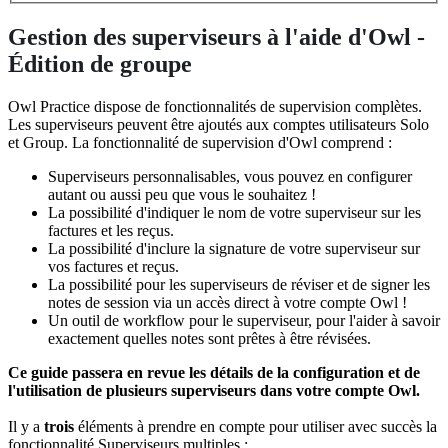
Gestion des superviseurs à l'aide d'Owl -
Édition de groupe
Owl
Practice
dispose
de
fonctionnalit
é
s
de
supervision
compl
è
tes
.
Les
superviseurs
peuvent
ê
tre
ajout
é
s
aux
comptes
utilisateurs
Solo
et
Group
.
La
fonctionnalit
é
de
supervision
d
'
Owl
comprend
:
Superviseurs
personnalisables
,
vous
pouvez
en
configurer
autant
ou
aussi
peu
que
vous
le
souhaitez
!
La
possibilit
é
d
'
indiquer
le
nom
de
votre
superviseur
sur
les
factures
et
les
re
ç
us
.
La
possibilit
é
d
'
inclure
la
signature
de
votre
superviseur
sur
vos
factures
et
re
ç
us
.
La
possibilit
é
pour
les
superviseurs
de
r
é
viser
et
de
signer
les
notes
de
session
via
un
acc
è
s
direct
à
votre
compte
Owl
!
Un
outil
de
workflow
pour
le
superviseur
,
pour
l
'
aider
à
savoir
exactement
quelles
notes
sont
pr
ê
tes
à
ê
tre
r
é
vis
é
es
.
Ce
guide
passera
en
revue
les
d
é
tails
de
la
configuration
et
de
l
'
utilisation
de
plusieurs
superviseurs
dans
votre
compte
Owl
.
Il
y
a
trois
é
l
é
ments
à
prendre
en
compte
pour
utiliser
avec
succ
è
s
la
fonctionnalit
é
Superviseurs
multiples
: