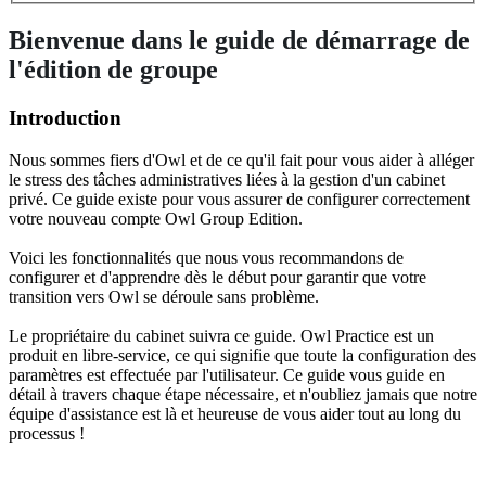
Bienvenue dans le guide de démarrage de
l'édition de groupe
Introduction
Nous
sommes
fiers
d
'
Owl
et
de
ce
qu
'
il
fait
pour
vous
aider
à
all
é
ger
le
stress
des
t
â
ches
administratives
li
é
es
à
la
gestion
d
'
un
cabinet
priv
é
.
Ce
guide
existe
pour
vous
assurer
de
configurer
correctement
votre
nouveau
compte
Owl
Group
Edition
.
Voici
les
fonctionnalit
é
s
que
nous
vous
recommandons
de
configurer
et
d
'
apprendre
d
è
s
le
d
é
but
pour
garantir
que
votre
transition
vers
Owl
se
d
é
roule
sans
probl
è
me
.
Le
propri
é
taire
du
cabinet
suivra
ce
guide
.
Owl
Practice
est
un
produit
en
libre
-
service
,
ce
qui
signifie
que
toute
la
configuration
des
param
è
tres
est
effectu
é
e
par
l
'
utilisateur
.
Ce
guide
vous
guide
en
d
é
tail
à
travers
chaque
é
tape
n
é
cessaire
,
et
n
'
oubliez
jamais
que
notre
é
quipe
d
'
assistance
est
l
à
et
heureuse
de
vous
aider
tout
au
long
du
processus
!