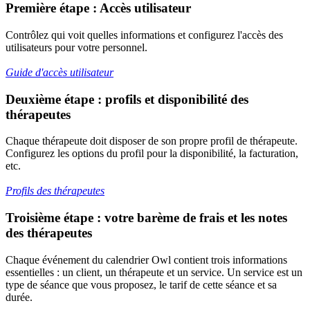
Premi
è
re
é
tape
:
Acc
è
s
utilisateur
Contr
ô
lez
qui
voit
quelles
informations
et
configurez
l
'
acc
è
s
des
utilisateurs
pour
votre
personnel
.
Guide
d
'
acc
è
s
utilisateur
Deuxi
è
me
é
tape
:
profils
et
disponibilit
é
des
th
é
rapeutes
Chaque
th
é
rapeute
doit
disposer
de
son
propre
profil
de
th
é
rapeute
.
Configurez
les
options
du
profil
pour
la
disponibilit
é
,
la
facturation
,
etc
.
Profils
des
th
é
rapeutes
Troisi
è
me
é
tape
:
votre
bar
è
me
de
frais
et
les
notes
des
th
é
rapeutes
Chaque
é
v
é
nement
du
calendrier
Owl
contient
trois
informations
essentielles
:
un
client
,
un
th
é
rapeute
et
un
service
.
Un
service
est
un
type
de
s
é
ance
que
vous
proposez
,
le
tarif
de
cette
s
é
ance
et
sa
dur
é
e
.