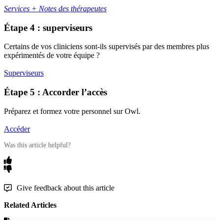
Services
+
Notes
des
th
é
rapeutes
É
tape
4
:
superviseurs
Certains
de
vos
cliniciens
sont
-
ils
supervis
é
s
par
des
membres
plus
exp
é
riment
é
s
de
votre
é
quipe
?
Superviseurs
É
tape
5
:
Accorder
l
’
acc
è
s
Pr
é
parez
et
formez
votre
personnel
sur
Owl
.
Acc
é
der
Was this article helpful?
Give feedback about this article
Related Articles