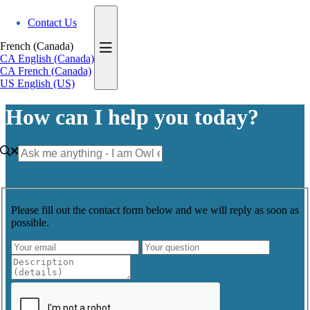
Contact Us
French (Canada)
CA
English (Canada)
CA
French (Canada)
US
English (US)
How can I help you today?
Please fill out the contact form below and we will reply as soon as
possible.